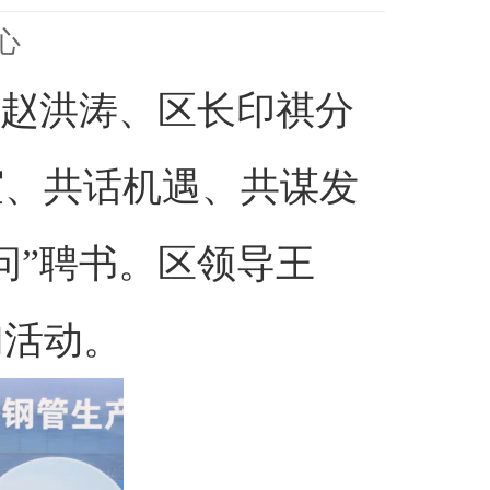
心
记赵洪涛、区长印祺分
谊、共话机遇、共谋发
问”聘书。区领导王
加活动。