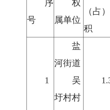
序
权
（占
号
属单位
积
盐
河街道
1
吴
1.
圩村村