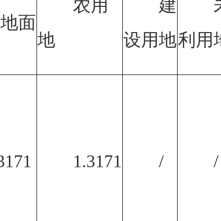
农用
建
）地面
地
设用地
利用
3171
1.3171
/
/