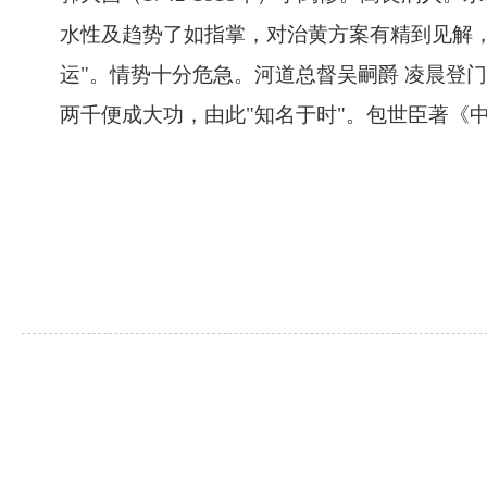
水性及趋势了如指掌，对治黄方案有精到见解
运"。情势十分危急。河道总督吴嗣爵 凌晨登
两千便成大功，由此"知名于时"。包世臣著《