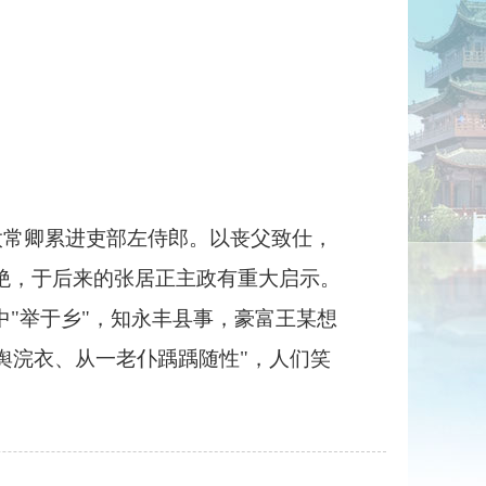
太常卿累进吏部左侍郎。以丧父致仕，
绝，于后来的张居正主政有重大启示。
"举于乡"，知永丰县事，豪富王某想
敝舆浣衣、从一老仆踽踽随性"，人们笑
。