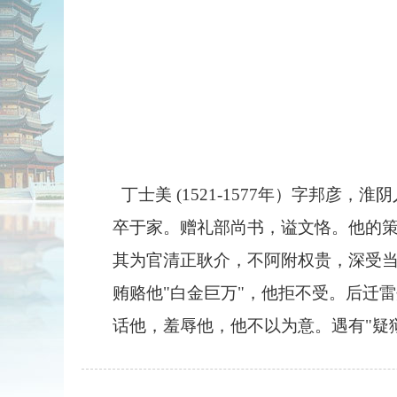
丁士美
(1521-1577
年）字邦彦，淮阴
卒于家。赠礼部尚书，谥文恪。他的
其为官清正耿介，不阿附权贵，深受当
贿赂他"白金巨万"，他拒不受。后迁
话他，羞辱他，他不以为意。遇有"疑