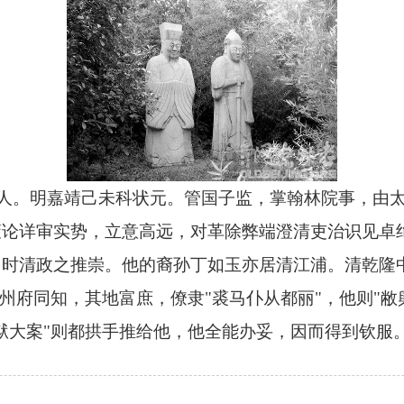
人。明嘉靖己未科状元。管国子监，掌翰林院事，由
策论详审实势，立意高远，对革除弊端澄清吏治识见卓
时清政之推崇。他的裔孙丁如玉亦居清江浦。清乾隆中
雷州府同知，其地富庶，僚隶"裘马仆从都丽"，他则"
狱大案"则都拱手推给他，他全能办妥，因而得到钦服