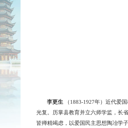
李更生
（
1883-1927
年）近代爱国
光复。历掌县教育并立六师学监，长
皆殚精竭虑，以爱国民主思想陶冶学