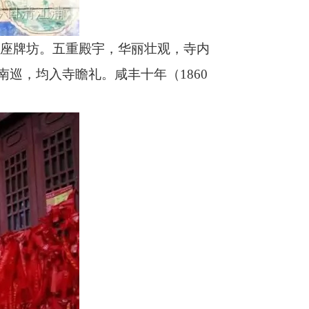
"两座牌坊。五重殿宇，华丽壮观，寺内
南巡，均入寺瞻礼。咸丰十年（
1860