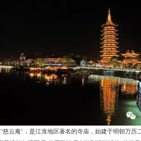
"慈云庵"，是江淮地区著名的寺庙，始建于明朝万历