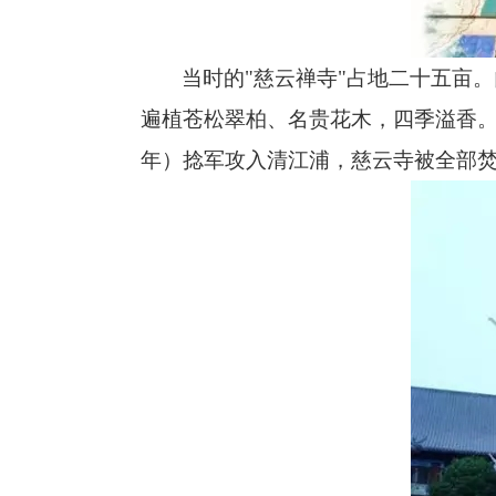
当时的"慈云禅寺"占地二十五亩
遍植苍松翠柏、名贵花木，四季溢香
年）捻军攻入清江浦，慈云寺被全部