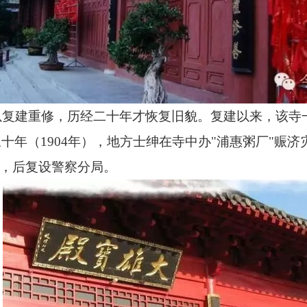
以复建重修，历经二十年才恢复旧貌。复建以来，该寺
三十年（
1904
年），地方士绅在寺中办"浦惠粥厂"赈济
"，后复设警察分局。