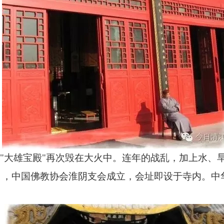
的"大雄宝殿"再次毁在大火中。连年的战乱，加上水
），中国佛教协会淮阴支会成立，会址即设于寺内。中