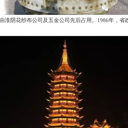
"由淮阴花纱布公司及五金公司先后占用。
1986
年，省