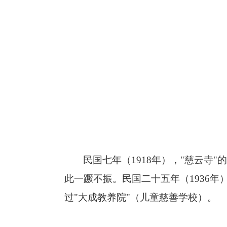
民国七年（
1918
年），"慈云寺"
此一蹶不振。民国二十五年（
1936
年
过"大成教养院"（儿童慈善学校）。