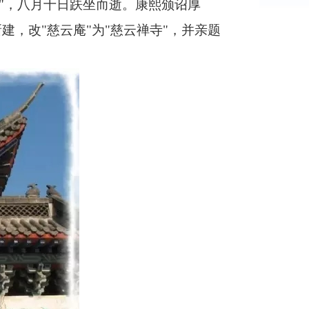
"，
八月十日
趺坐而逝。康熙颁诏厚
新建，改"慈云庵"为"慈云禅寺"，并亲题