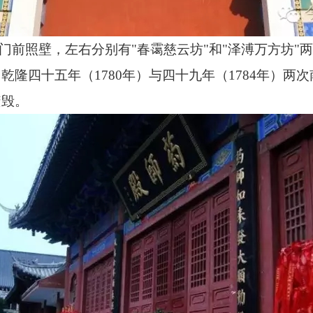
。门前照壁，左右分别有"春霭慈云坊"和"泽溥万方坊
。乾隆四十五年（
1780
年）与四十九年（
1784
年）两次
焚毁。