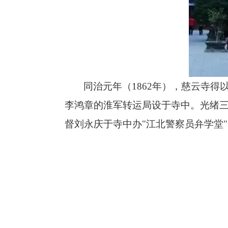
同治元年（
1862
年），慈云寺得
李鸿章的淮军转运局设于寺中。光绪
督刘永庆于寺中办"江北警察员弁学堂