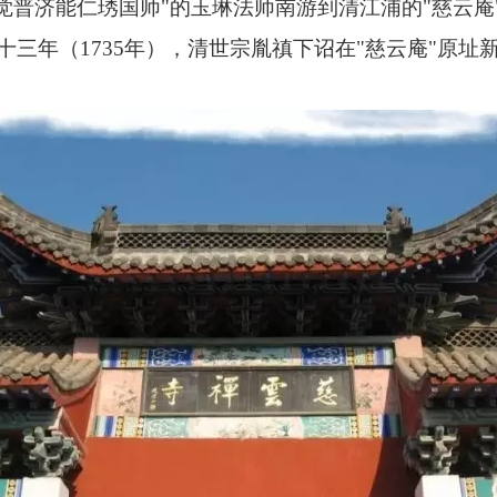
觉普济能仁
琇
国师"的玉琳法师南游到清江浦的"慈云庵
正十三年（
1735
年），清世宗胤
禛
下诏在"慈云庵"原址