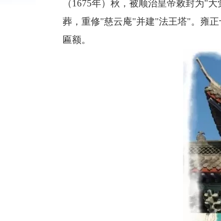
（
1675
年）秋，被顺治皇帝敕封为"大
葬，重修"慈云庵"并建"法王塔"。雍
匾额。