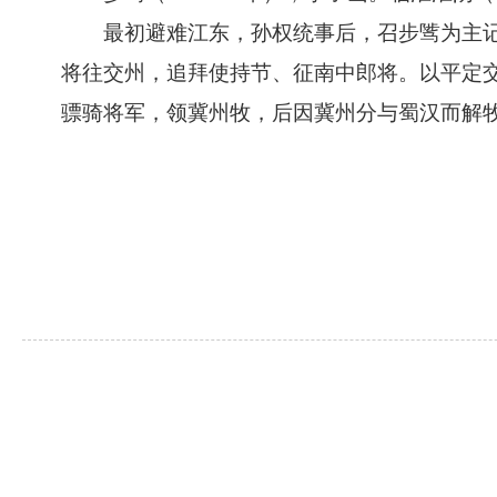
最初避难江东，孙权统事后，召步骘为主记
将往交州，追拜使持节、征南中郎将。以平定
骠骑将军，领冀州牧，后因冀州分与蜀汉而解牧