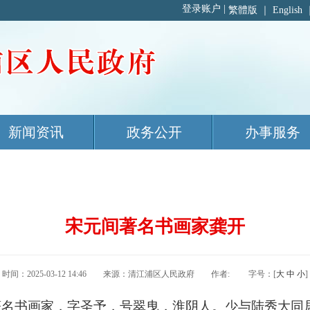
繁體版
｜
English
新闻资讯
政务公开
办事服务
宋元间著名书画家龚开
时间：2025-03-12 14:46 来源：清江浦区人民政府 作者: 字号：[
大
中
小
]
著名书画家，字圣予，号翠曳，淮阴人。少与陆秀大同