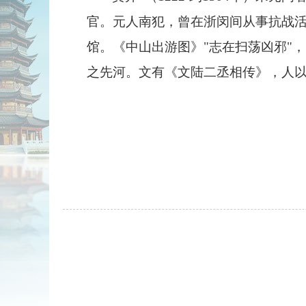
官。元人南犯，曾在浙闵间从事抗战
馆。《中山出游图》"志在扫荡凶邪"
之先河。文有《文陆二丞相传》，人