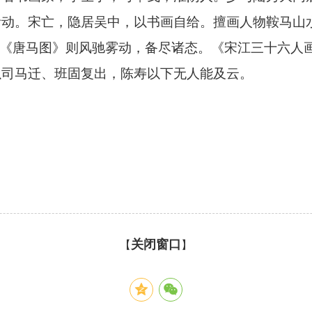
活动。宋亡，隐居吴中，以书画自给。擅画人物鞍马山
，《唐马图》则风驰雾动，备尽诸态。《宋江三十六人
以司马迁、班固复出，陈寿以下无人能及云。
关闭窗口
【
】