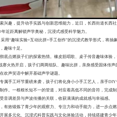
索兴趣，提升动手实践与创新思维能力，近日，长西街道长西社
少年近距离解锁声学奥秘，沉浸式感受科学魅力。
采用“趣味实验+互动比拼+手工创作”的沉浸式教学形式，将抽
，趣味十足。
彻底点燃孩子们的探索热情。橡皮筋唱歌、桌子传音趣味体验，
挑战赛火热开启，孩子们两两组队、趣味比拼，亲身感受固体传声
在欢声笑语中解开基础声学谜题。
属手工环节重磅来袭，孩子们将化身小小手工艺人，亲手DIY
制作。一根根长短不一的管道，对应着高低不同的音符，完成制
感受音调差异与声波传播的关联，收获满满的成就感与幸福感。
，有效锻炼了青少年的观察力、专注力和动手能力，进一步点燃
开展多元化、沉浸式科普实践与文化体验活动，持续搭建青少年