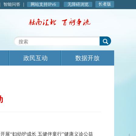
长者版
｜
智能问答
｜
网站支持IPv6
无障碍浏览
政民互动
数据开放
动
展“妇幼护成长 五健伴童行”健康义诊公益