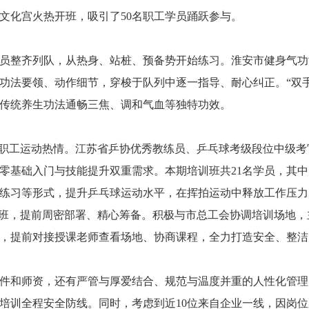
文化宫火热开班，吸引了50名职工学员踊跃参与。
学员整齐列队，从热身、站桩、预备势开始练习。淮安市健身气
功法要领、动作细节，穿梭于队列中逐一指导、耐心纠正。“双
传统养生功法通畅三焦、调和气血等独特功效。
燃职工运动热情。江苏省乒协优秀教练员、乒乓球考级段位中级
零基础入门与技能提升双重需求。本期培训班共21名学员，其中
练习等形式，提升乒乓球运动水平，在挥拍运动中释放工作压力
开班，提前周密部署、精心筹备。积极与市总工会协调培训场地
，提前对接授课老师查看场地、协商课程，全力打造安全、整洁
件和师资，还有严管与厚爱结合、规范与温度并重的人性化管理
培训全程安全防线。同时，考虑到近10位来自企业一线，因岗