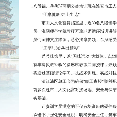
八段锦、乒乓球两期公益培训班在淮安市工人
“工享健康 锦上生花”
市工人文化宫舞蹈室里，近30名八段锦
员、淮阴师范学院教授万瑜老师循序渐进讲解
员们全神贯注跟练，悉心揣摩要领，亲身感受
“工享时光 乒出精彩”
乒乓球馆里，以“国球运动”为载体，点
有丰富执教经验的徐琳琳教练共同授课，兼顾
将通过基础理论学习、技战术训练、实战对抗
清江浦区总工会为确保“职工夜校”顺利
前多次赴市工人文化宫对接场地、安全与保洁
实基础。
让参训学员满意的不仅有培训班的硬件条
承诺书，强化安全意识、明确安全责任，筑牢