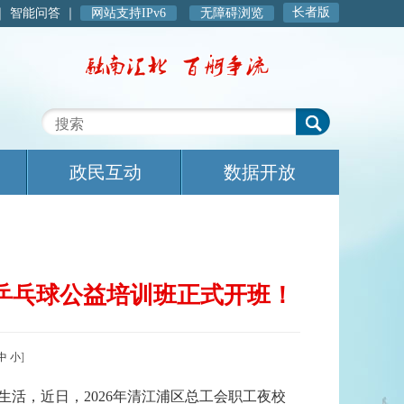
长者版
｜
智能问答
｜
网站支持IPv6
无障碍浏览
政民互动
数据开放
、乒乓球公益培训班正式开班！
中
小
]
活，近日，2026年清江浦区总工会职工夜校