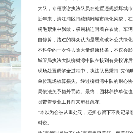
大队，专程致谢执法队员在处置违规损坏城市
近年来，清江浦区持续精雕城市绿化风貌，在
桐毛絮集中飘散，极易粘连附着在衣物、车辆
自修剪，路过的群众认为是恶意破坏公共绿化
不科学的一次性去除大量健康枝条，不仅会影
城管局执法大队柳树湾中队在接到有关投诉后
现场处置调解全过程中，执法队员秉持“先倾
单位现场核算损失。经过柳树湾中队的耐心协
局依法免予额外罚款。最终，园林养护单位也
员带着专业工具前来剪枝疏花。
“本以为会被从重处罚，还担心留下不良记录
时说。