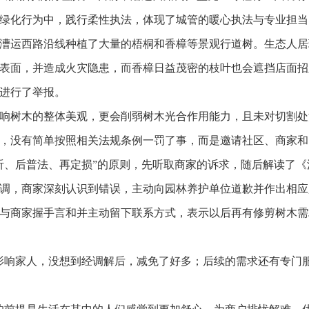
绿化行为中，践行柔性执法，体现了城管的暖心执法与专业担当
漕运西路沿线种植了大量的梧桐和香樟等景观行道树。生态人居
表面，并造成火灾隐患，而香樟日益茂密的枝叶也会遮挡店面招
进行了举报。
响树木的整体美观，更会削弱树木光合作用能力，且未对切割处
，没有简单按照相关法规条例一罚了事，而是邀请社区、商家和
听、后普法、再定损”的原则，先听取商家的诉求，随后解读了
调，商家深刻认识到错误，主动向园林养护单位道歉并作出相应
与商家握手言和并主动留下联系方式，表示以后再有修剪树木需
影响家人，没想到经调解后，减免了好多；后续的需求还有专门