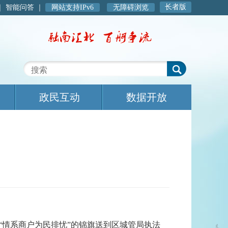
长者版
｜
智能问答
｜
网站支持IPv6
无障碍浏览
政民互动
数据开放
“情系商户为民排忧”的锦旗送到区城管局执法