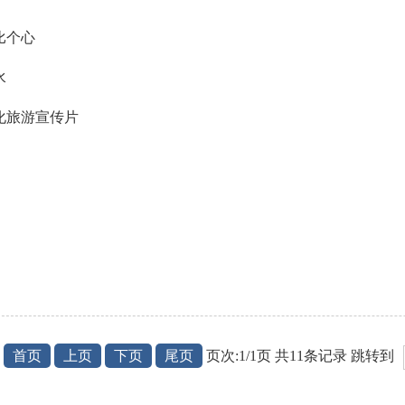
比个心
水
化旅游宣传片
首页
上页
下页
尾页
页次:1/1页 共11条记录 跳转到