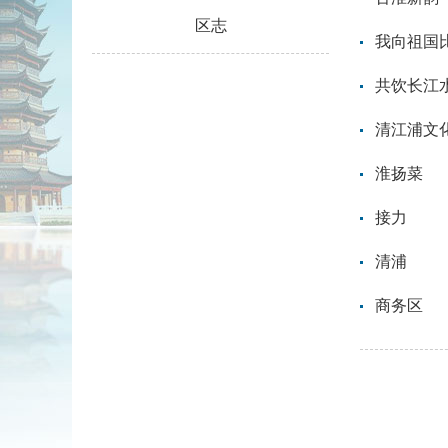
区志
我向祖国
共饮长江
清江浦文
淮扬菜
接力
清浦
商务区