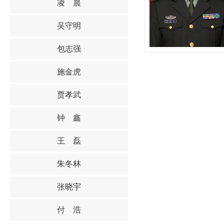
凌 晨
吴守明
包志强
施金虎
贾孝武
钟 鑫
王 磊
朱冬林
张晓宇
付 浩