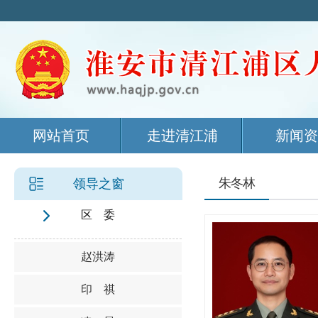
网站首页
走进清江浦
新闻资
朱冬林
领导之窗
区 委
赵洪涛
印 祺