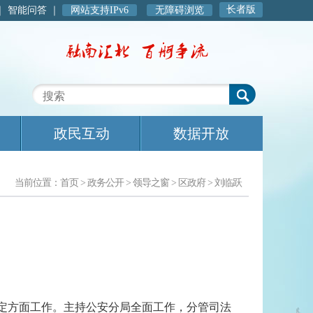
长者版
｜
智能问答
｜
网站支持IPv6
无障碍浏览
政民互动
数据开放
当前位置：
首页
>
政务公开
>
领导之窗
>
区政府
>
刘临跃
稳定方面工作。主持公安分局全面工作，分管司法