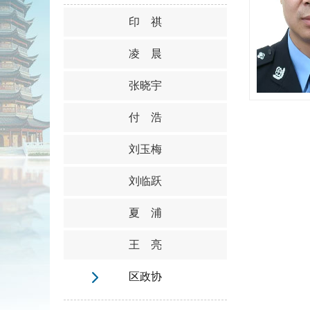
印 祺
凌 晨
张晓宇
付 浩
刘玉梅
刘临跃
夏 浦
王 亮
区政协