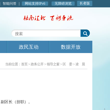
长者版
｜
智能问答
｜
网站支持IPv6
无障碍浏览
政民互动
数据开放
当前位置：
首页
>
政务公开
>
领导之窗
>
区 委
>
凌 晨
、副区长（挂职）。