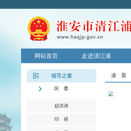
网站首页
走进清江浦
凌 晨
领导之窗
区 委
赵洪涛
印 祺