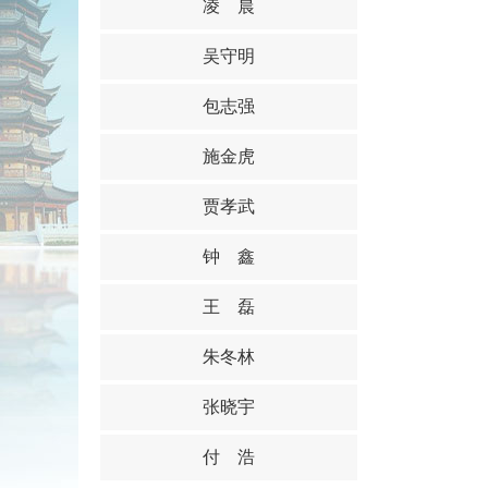
凌 晨
吴守明
包志强
施金虎
贾孝武
钟 鑫
王 磊
朱冬林
张晓宇
付 浩