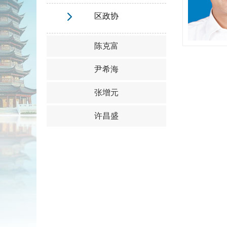
区政协
陈克富
尹希海
张增元
许昌盛